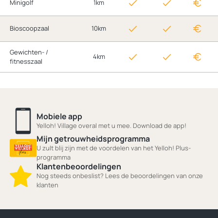
Minigolf
1km
Bioscoopzaal
10km
Gewichten- /
4km
fitnesszaal
Mobiele app
Yelloh! Village overal met u mee. Download de app!
Mijn getrouwheidsprogramma
U zult blij zijn met de voordelen van het Yelloh! Plus-
programma
Klantenbeoordelingen
Nog steeds onbeslist? Lees de beoordelingen van onze
klanten