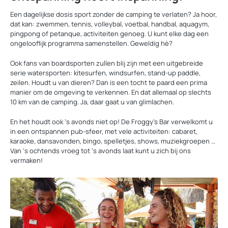
Een dagelijkse dosis sport zonder de camping te verlaten? Ja hoor,
dat kan: zwemmen, tennis, volleybal, voetbal, handbal, aquagym,
pingpong of petanque, activiteiten genoeg. U kunt elke dag een
ongelooflijk programma samenstellen. Geweldig hè?
Ook fans van boardsporten zullen blij zijn met een uitgebreide
serie watersporten: kitesurfen, windsurfen, stand-up paddle,
zeilen. Houdt u van dieren? Dan is een tocht te paard een prima
manier om de omgeving te verkennen. En dat allemaal op slechts
10 km van de camping. Ja, daar gaat u van glimlachen.
En het houdt ook ‘s avonds niet op! De Froggy’s Bar verwelkomt u
in een ontspannen pub-sfeer, met vele activiteiten: cabaret,
karaoke, dansavonden, bingo, spelletjes, shows, muziekgroepen …
Van ‘s ochtends vroeg tot ‘s avonds laat kunt u zich bij ons
vermaken!