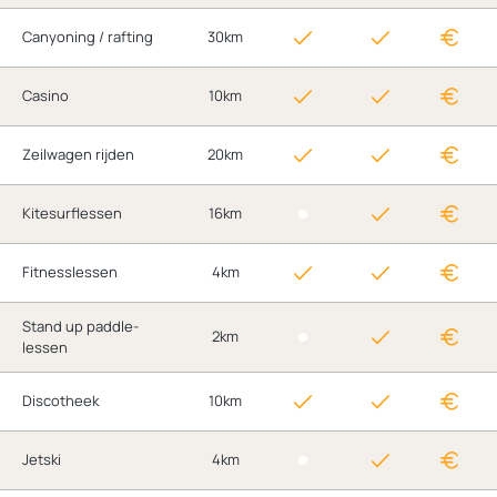
Canyoning / rafting
30km
Casino
10km
Zeilwagen rijden
20km
Kitesurflessen
16km
Fitnesslessen
4km
Stand up paddle-
2km
lessen
Discotheek
10km
Jetski
4km