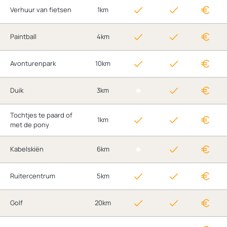
Verhuur van fietsen
1km
Paintball
4km
Avonturenpark
10km
Duik
3km
Tochtjes te paard of
1km
met de pony
Kabelskiën
6km
Ruitercentrum
5km
Golf
20km