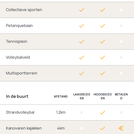
Collectieve sporten
Petanquebaan
Tennisplein
Volleybalveld
Multisportterrein
LAAGSEIZO
HOOGSEIZO
BETALEN
In de buurt
AFSTAND
EN
EN
D
Strandvolleybal
1.2km
Kanovaren kajakken
4km