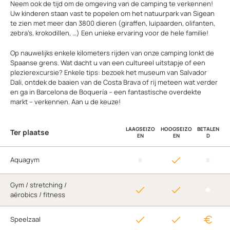
Neem ook de tijd om de omgeving van de camping te verkennen!
Uw kinderen staan vast te popelen om het natuurpark van Sigean
te zien met meer dan 3800 dieren (giraffen, luipaarden, olifanten,
zebra’s, krokodillen, …) Een unieke ervaring voor de hele familie!
Op nauwelijks enkele kilometers rijden van onze camping lonkt de
Spaanse grens. Wat dacht u van een cultureel uitstapje of een
plezierexcursie? Enkele tips: bezoek het museum van Salvador
Dali, ontdek de baaien van de Costa Brava of rij meteen wat verder
en ga in Barcelona de Boquería – een fantastische overdekte
markt – verkennen. Aan u de keuze!
LAAGSEIZO
HOOGSEIZO
BETALEN
Ter plaatse
EN
EN
D
Aquagym
Gym / stretching /
aërobics / fitness
Speelzaal