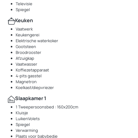
Televisie
Spiegel
Keuken
Vaatwerk
Keukengerei
Elektrische waterkoker
Gootsteen
Broodrooster
Afzuigkap
Vaatwasser
Koffiezetapparaat
4-pits gasstel
Magnetron
Koelkast/diepvriezer
Slaapkamer 1
1 Tweepersoonsbed : 160x200cm
Kluisje
LuikenVolets
Spiegel
Verwarming
Plaats voor babybedje